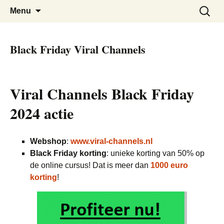
De beste kortingen bij elkaar!
Black Friday Super SALE
Skip
Zoeken
Menu
to
naar:
content
Black Friday Viral Channels
Viral Channels Black Friday
2024 actie
Webshop
:
www.viral-channels.nl
Black Friday korting
: unieke korting van 50% op
de online cursus! Dat is meer dan
1000 euro
korting
!