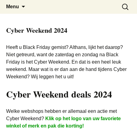
De beste kortingen bij elkaar!
Black Friday Super SALE
Skip
Zoeken
Menu
to
naar:
content
Cyber Weekend 2024
Heeft u Black Friday gemist? Althans, lijkt het daarop?
Niet getreurd, want de zaterdag en zondag na Black
Friday is het Cyber Weekend. En dat is een heel leuk
weekend. Maar wat is er dan aan de hand tijdens Cyber
Weekend? Wij leggen het u uit!
Cyber Weekend deals 2024
Welke webshops hebben er allemaal een actie met
Cyber Weekend?
Klik op het logo van uw favoriete
winkel of merk en pak die korting!