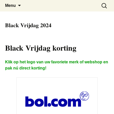
De beste kortingen bij elkaar!
Black Friday Super SALE
Skip
Zoeken
Menu
to
naar:
content
Black Vrijdag 2024
Black Vrijdag korting
Klik op het logo van uw favoriete merk of webshop en
pak nú direct korting!