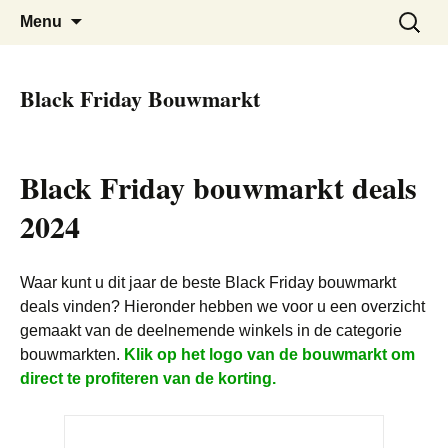
De beste kortingen bij elkaar!
Black Friday Super SALE
Skip
Zoeken
Menu
to
naar:
content
Black Friday Bouwmarkt
Black Friday bouwmarkt deals
2024
Waar kunt u dit jaar de beste Black Friday bouwmarkt
deals vinden? Hieronder hebben we voor u een overzicht
gemaakt van de deelnemende winkels in de categorie
bouwmarkten.
Klik op het logo van de bouwmarkt om
direct te profiteren van de korting.