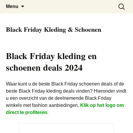
De beste kortingen bij elkaar!
Black Friday Super SALE
Skip
Zoeken
Menu
to
naar:
content
Black Friday Kleding & Schoenen
Black Friday kleding en
schoenen deals 2024
Waar kunt u de beste Black Friday schoenen deals of de
beste Black Friday kleding deals vinden? Hieronder vindt
u een overzicht van de deelnemende Black Friday
winkels met fashion aanbiedingen.
Klik op het logo om
direct te profiteren
.