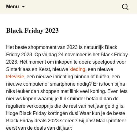
De beste kortingen bij elkaar!
Black Friday Super SALE
Skip
Zoeken
Menu
to
naar:
content
Black Friday 2023
Het beste shopmoment van 2023 is natuurlijk Black
Friday 2023. Op vrijdag 24 november is het Black Friday
2023. Hét moment om inkopen te doen: speelgoed voor
Sinterklaas en Kerst, nieuwe
kleding
, een nieuwe
televisie
, een nieuwe inrichting binnen of buiten, een
nieuwe computer of smartphone nodig? Er is toch bijna
niks leuker dan shoppen met flink veel korting. Even iets
nieuws kopen waarbij je flink minder betaald dan de
reguliere verkoopprijs die de rest van het jaar geldig is.
Hoge Black Friday kortingen dus! Waar kun je de beste
Black Friday deals 2023 scoren? Bij ons! Maar profiteer
eerst van de deals van dit jaar: