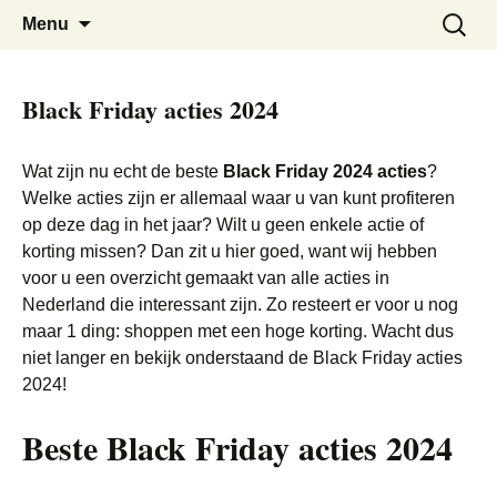
De beste kortingen bij elkaar!
Black Friday Super SALE
Skip
Zoeken
Menu
to
naar:
content
Black Friday acties 2024
Wat zijn nu echt de beste
Black Friday 2024 acties
?
Welke acties zijn er allemaal waar u van kunt profiteren
op deze dag in het jaar? Wilt u geen enkele actie of
korting missen? Dan zit u hier goed, want wij hebben
voor u een overzicht gemaakt van alle acties in
Nederland die interessant zijn. Zo resteert er voor u nog
maar 1 ding: shoppen met een hoge korting. Wacht dus
niet langer en bekijk onderstaand de Black Friday acties
2024!
Beste Black Friday acties 2024