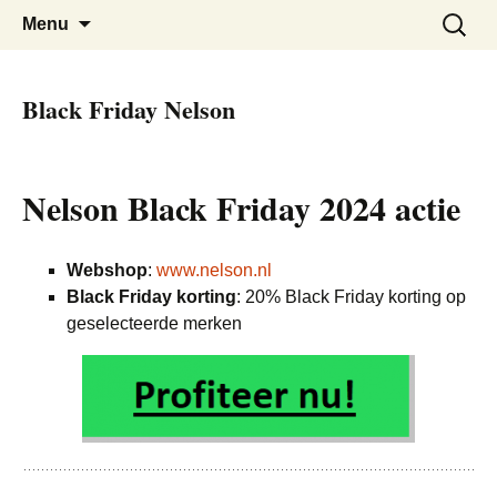
De beste kortingen bij elkaar!
Black Friday Super SALE
Skip
Zoeken
Menu
to
naar:
content
Black Friday Nelson
Nelson Black Friday 2024 actie
Webshop
:
www.nelson.nl
Black Friday korting
: 20% Black Friday korting op
geselecteerde merken