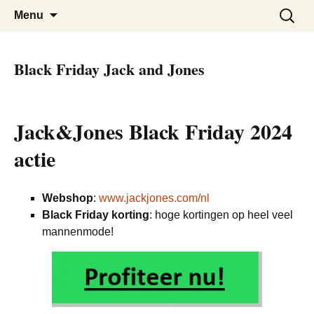
De beste kortingen bij elkaar!
Black Friday Super SALE
Skip
Zoeken
Menu
to
naar:
content
Black Friday Jack and Jones
Jack&Jones Black Friday 2024
actie
Webshop
:
www.jackjones.com/nl
Black Friday korting
: hoge kortingen op heel veel
mannenmode!